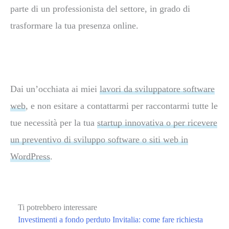
parte
di
un
professionista
del
settore,
in
grado
di
trasformare
la
tua
presenza
online.
Dai
un’occhiata ai miei
lavori da sviluppatore software
web
, e non esitare a contattarmi per
raccontarmi tutte le
tue necessità per la tua
startup innovativa o per ricevere
un preventivo di sviluppo software o siti web in
WordPress
.
Ti potrebbero interessare
Investimenti a fondo perduto Invitalia: come fare richiesta