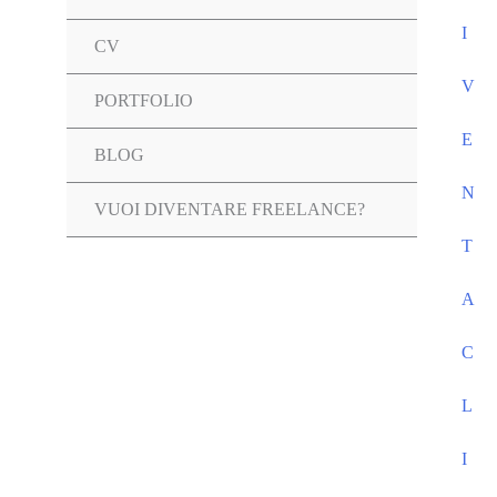
I
CV
V
PORTFOLIO
E
Attiva/disattiva
BLOG
N
menu
VUOI DIVENTARE FREELANCE?
T
A
C
L
I