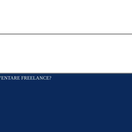
CV
PORTFOLIO
BLOG
VUOI DIVENTARE F
VENTARE FREELANCE?