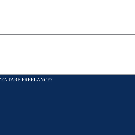
CV
PORTFOLIO
BLOG
VUOI DIVENTARE F
VENTARE FREELANCE?