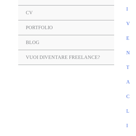
I
CV
V
PORTFOLIO
E
Attiva/disattiva
BLOG
N
menu
VUOI DIVENTARE FREELANCE?
T
A
C
L
I