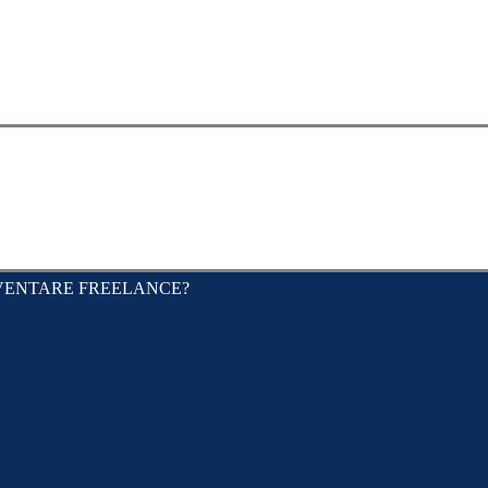
CV
PORTFOLIO
BLOG
VUOI DIVENTARE F
VENTARE FREELANCE?