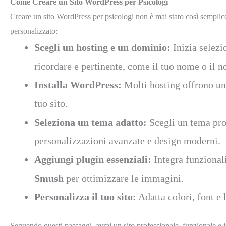
Come Creare un Sito WordPress per Psicologi
Creare un sito WordPress per psicologi non è mai stato così semplice g
personalizzato:
Scegli un hosting e un dominio:
Inizia selezi
ricordare e pertinente, come il tuo nome o il n
Installa WordPress:
Molti hosting offrono un’i
tuo sito.
Seleziona un tema adatto:
Scegli un tema prof
personalizzazioni avanzate e design moderni.
Aggiungi plugin essenziali:
Integra funzional
Smush
per ottimizzare le immagini.
Personalizza il tuo sito:
Adatta colori, font e 
Seguendo questi passaggi, avrai un sito professionale, funzionale e in