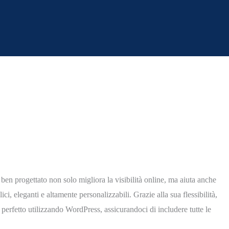
 ben progettato non solo migliora la visibilità online, ma aiuta anche
ci, eleganti e altamente personalizzabili. Grazie alla sua flessibilità,
 perfetto utilizzando WordPress, assicurandoci di includere tutte le