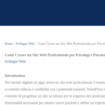
Home
-
Sviluppo Web
-
Come Creare un Sito Web Professionale per Psicol
Come Creare un Sito Web Professionale per Psicologi e Psicot
Sviluppo Web
Introduzione
Nel mondo digitale di oggi, avere un sito web professionale è essenz
a costruire fiducia e credibilità con i potenziali pazienti. WordPress 
consente di progettare un sito su misura per le esigenze dei professi
funzionalità necessarie per attrarre nuovi pazienti e offrire un’esper