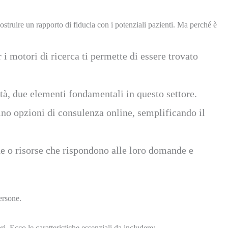
ostruire un rapporto di fiducia con i potenziali pazienti. Ma perché è
i motori di ricerca ti permette di essere trovato
età, due elementi fondamentali in questo settore.
no opzioni di consulenza online, semplificando il
uide o risorse che rispondono alle loro domande e
ersone.
i. Ecco le caratteristiche essenziali da includere: