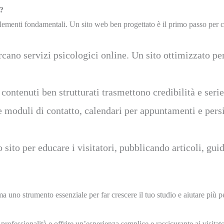
i?
 elementi fondamentali. Un sito web ben progettato è il primo passo per c
ano servizi psicologici online. Un sito ottimizzato per 
contenuti ben strutturati trasmettono credibilità e seri
 moduli di contatto, calendari per appuntamenti e persi
o sito per educare i visitatori, pubblicando articoli, g
ma uno strumento essenziale per far crescere il tuo studio e aiutare più p
ofessionalità e offrire un’esperienza semplice e rassicurante ai visitator