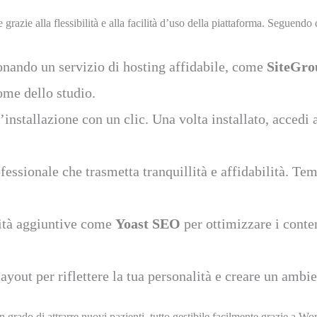
razie alla flessibilità e alla facilità d’uso della piattaforma. Seguendo q
onando un servizio di hosting affidabile, come
SiteGro
ome dello studio.
nstallazione con un clic. Una volta installato, accedi a
essionale che trasmetta tranquillità e affidabilità. T
ità aggiuntive come
Yoast SEO
per ottimizzare i conte
layout per riflettere la tua personalità e creare un ambie
 grado di attrarre nuovi pazienti, tutto gestibile facilmente grazie a Wo