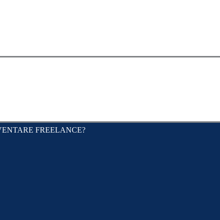
CV
PORTFOLIO
BLOG
VUOI DIVENTARE F
VENTARE FREELANCE?