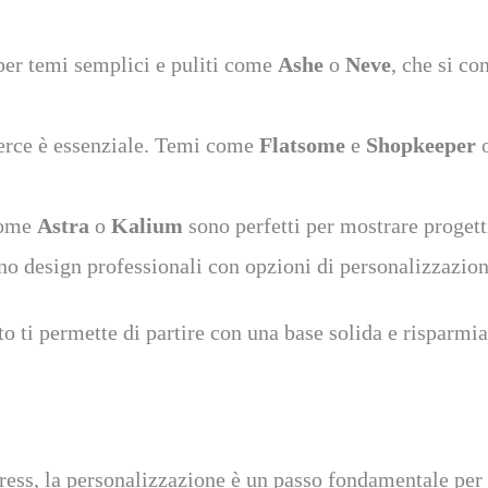
per temi semplici e puliti come
Ashe
o
Neve
, che si co
rce è essenziale. Temi come
Flatsome
e
Shopkeeper
o
 come
Astra
o
Kalium
sono perfetti per mostrare proget
o design professionali con opzioni di personalizzazione
ito ti permette di partire con una base solida e risparmi
Press, la personalizzazione è un passo fondamentale per 