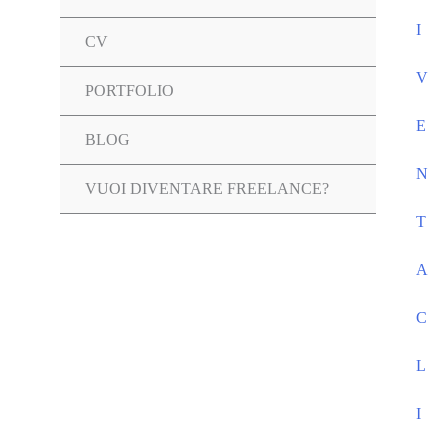
I
CV
V
PORTFOLIO
E
Attiva/disattiva
BLOG
N
menu
VUOI DIVENTARE FREELANCE?
T
A
C
L
I