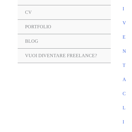
I
CV
V
PORTFOLIO
E
Attiva/disattiva
BLOG
N
menu
VUOI DIVENTARE FREELANCE?
T
A
C
L
I