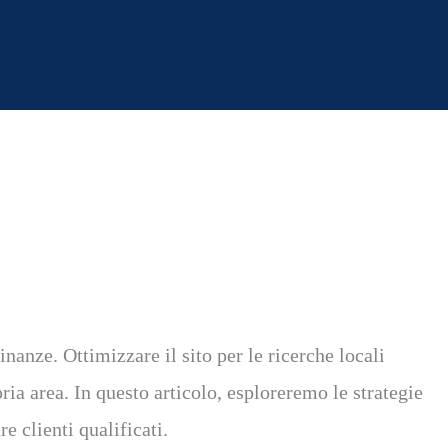
nanze. Ottimizzare il sito per le ricerche locali
ria area. In questo articolo, esploreremo le strategie
e clienti qualificati.