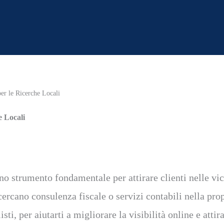
er le Ricerche Locali
e Locali
no strumento fondamentale per attirare clienti nelle vici
cercano consulenza fiscale o servizi contabili nella prop
i, per aiutarti a migliorare la visibilità online e attirar