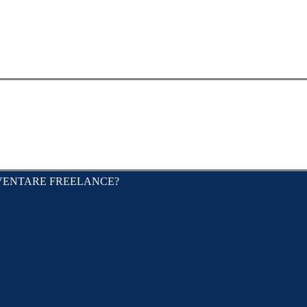
CV
PORTFOLIO
BLOG
VUOI DIVENTARE F
VENTARE FREELANCE?