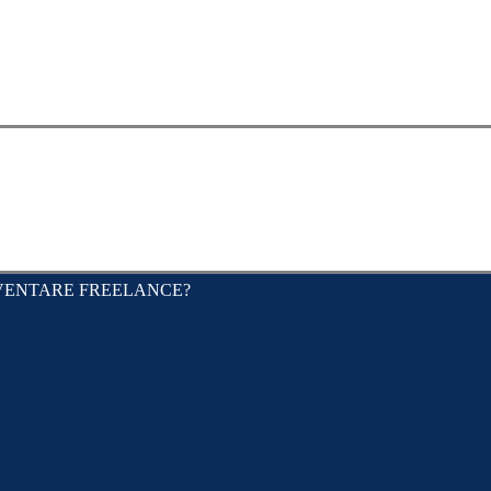
CV
PORTFOLIO
BLOG
VUOI DIVENTARE F
VENTARE FREELANCE?